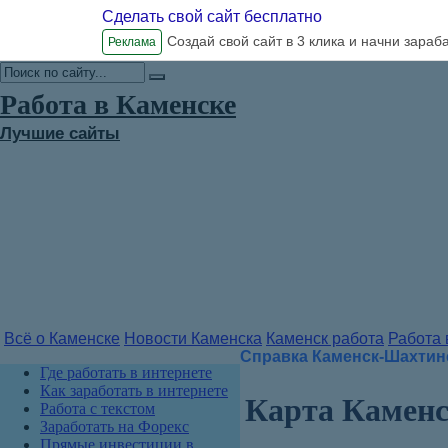
Сделать свой сайт бесплатно
Создай свой сайт в 3 клика и начни зараб
Реклама
Работа в Каменске
Лучшие сайты
Всё о Каменске
Новости Каменска
Каменск работа
Работа 
Справка Каменск-Шахтин
Где работать в интернете
Как заработать в интернете
Карта Камен
Работа с текстом
Заработать на Форекс
Прямые инвестиции в