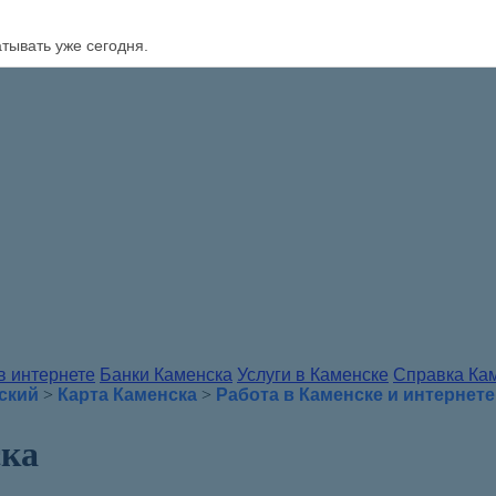
атывать уже сегодня.
в интернете
Банки Каменска
Услуги в Каменске
Справка Ка
ский
>
Карта Каменска
>
Работа в Каменске и интернете
ска