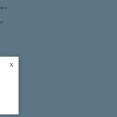
ии и
ут
X