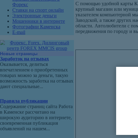
С помощью удобной карты Ка
Форекс
крупный магазин или муници
Ставки на спорт онлайн
указателем компьютерной мы
Электронные деньги
Заводской, а также других 
Мошенники в интернете
области. Автолюбители с п
Фотографии Каменска
передвижения по городу и в
E-mail
Новые страницы
Заработок на отзывах
Оказывается, делиться
впечатлением о приобретенных
товарах можно за деньги, такую
возможность заработка на отзывах
дают специальные...
Правила публикации
Содержание страниц сайта Работа
в Каменске рассчитано на
широкую аудиторию в интернете,
своевременная публикация
объявлений на нашем...