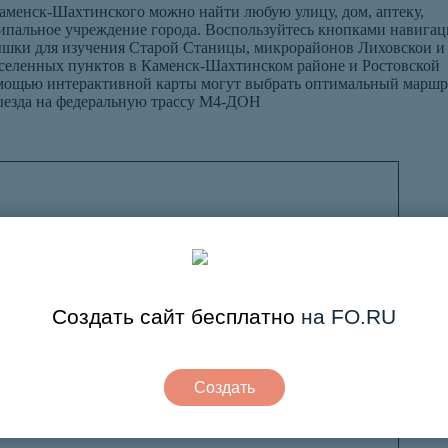
менск-Шахтинского можно найти любую улицу, дом, аптеку,
пальное учреждение города. Воспользуйтесь кнопками навигац
шки для изучения Старой Станицы, микрорайонов Лиховскои и
населенных пунктов в Каменск-Шахтинском районе и Ростовской
омощью интерактивной карты могут выбрать оптимальный маршр
ыезда на федеральную трассу М4-ДОН
Создать сайт бесплатно
на FO.RU
Создать